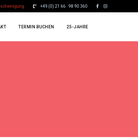
escheinigung
+49 (0) 21 66 . 98 90 360
AKT
TERMIN BUCHEN
25-JAHRE